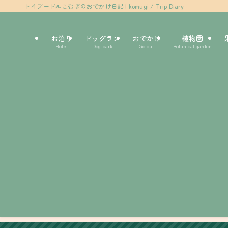
トイプードルこむぎのおでかけ日記 | komugi / Trip Diary
お泊り
ドッグラン
おでかけ
植物園
Hotel
Dog park
Go out
Botanical garden