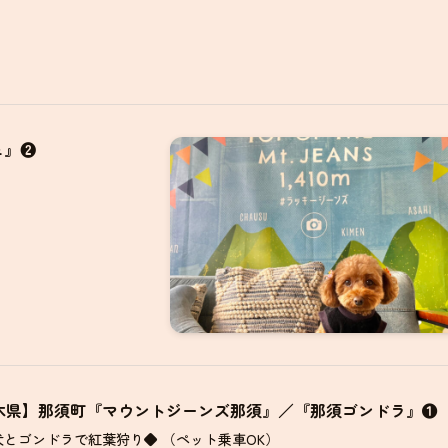
ェ』❷
木県】那須町『マウントジーンズ那須』／『那須ゴンドラ』❶
犬とゴンドラで紅葉狩り◆ （ペット乗車OK）