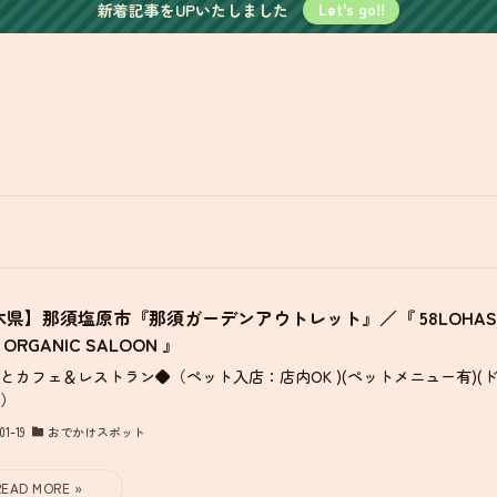
新着記事をUPいたしました
Let's go!!
木県】那須塩原市『那須ガーデンアウトレット』／『 58LOHAS
 ORGANIC SALOON 』
とカフェ＆レストラン◆（ペット入店：店内OK )(ペットメニュー有)(
）
01-19
おでかけスポット