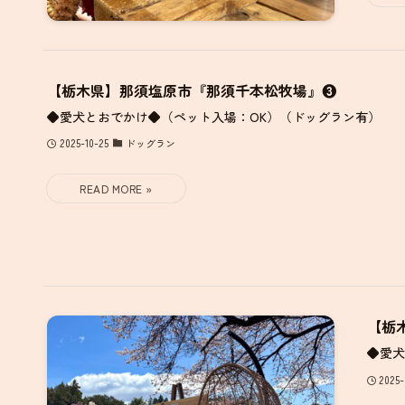
【栃木県】那須塩原市『那須千本松牧場』❸
◆愛犬とおでかけ◆（ペット入場：OK）（ドッグラン有）
2025-10-25
ドッグラン
【栃
◆愛犬
2025-