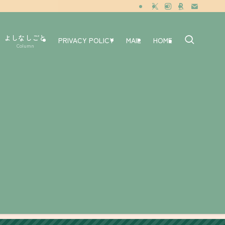
よしなしごと
PRIVACY POLICY
MAIL
HOME
Column