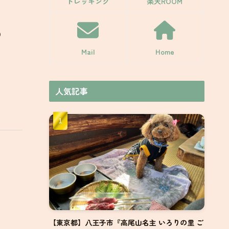
トレッキング
楽天ROOM
）
Mail
Home
人気記事
【東京都】八王子市『高尾山名主 いろりの里 ご