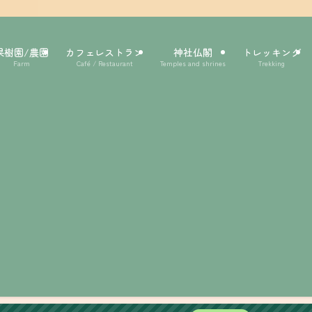
果樹園/農園
カフェレストラン
神社仏閣
トレッキング
Farm
Café / Restaurant
Temples and shrines
Trekking