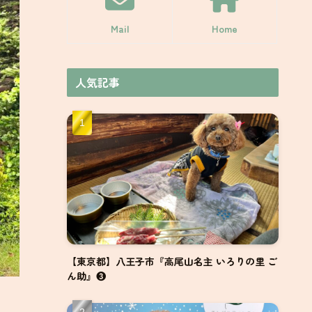
Mail
Home
人気記事
【東京都】八王子市『高尾山名主 いろりの里 ご
ん助』❸