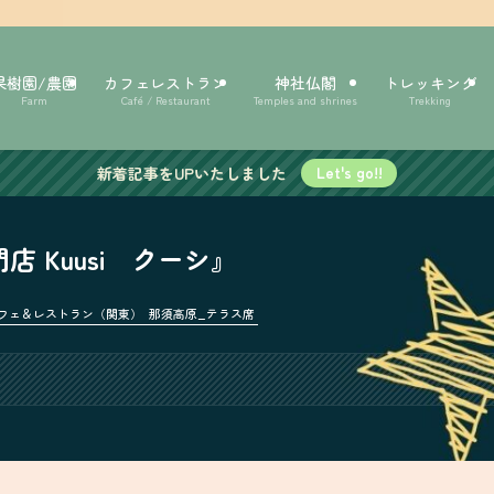
果樹園/農園
カフェレストラン
神社仏閣
トレッキング
Farm
Café / Restaurant
Temples and shrines
Trekking
新着記事をUPいたしました
Let's go!!
 Kuusi クーシ』
フェ＆レストラン（関東）
那須高原_テラス席