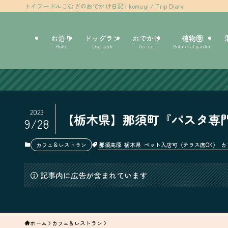
トイプードルこむぎのおでかけ日記 | komugi / Trip Diary
お泊り
ドッグラン
おでかけ
植物園
Hotel
Dog park
Go out
Botanical garden
2023
【栃木県】那須町『パスタ専門店
9/28
那須高原
栃木県
ペット入店可（テラス席OK）
カ
カフェ＆レストラン
記事内に広告が含まれています
ホーム
カフェ＆レストラン