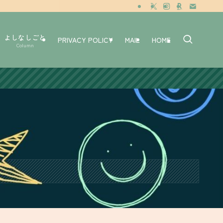
よしなしごと
PRIVACY POLICY
MAIL
HOME
Column