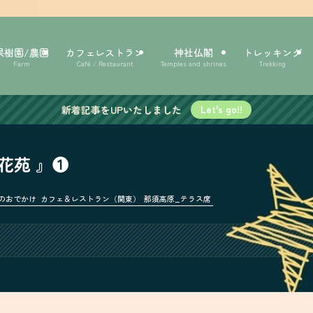
果樹園/農園
カフェレストラン
神社仏閣
トレッキング
Farm
Café / Restaurant
Temples and shrines
Trekking
新着記事をUPいたしました
Let's go!!
花苑 』❶
のおでかけ
カフェ＆レストラン（関東）
那須高原_テラス席