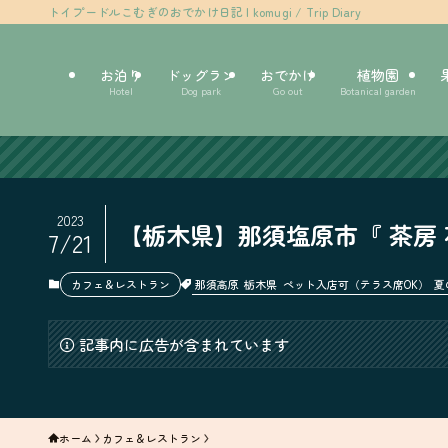
トイプードルこむぎのおでかけ日記 | komugi / Trip Diary
お泊り
ドッグラン
おでかけ
植物園
Hotel
Dog park
Go out
Botanical garden
2023
【栃木県】那須塩原市『 茶房 
7/21
那須高原
栃木県
ペット入店可（テラス席OK）
夏
カフェ＆レストラン
記事内に広告が含まれています
ホーム
カフェ＆レストラン