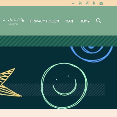
よしなしごと
PRIVACY POLICY
MAIL
HOME
Column