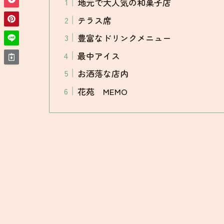
地元で大人気の和菓子店
テラス席
豊富なドリンクメニュー
最中アイス
お洒落な店内
花苑 MEMO