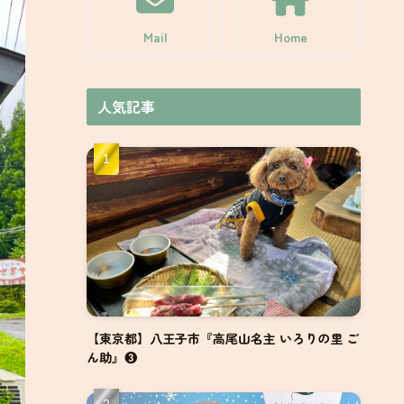
Mail
Home
人気記事
【東京都】八王子市『高尾山名主 いろりの里 ご
ん助』❸