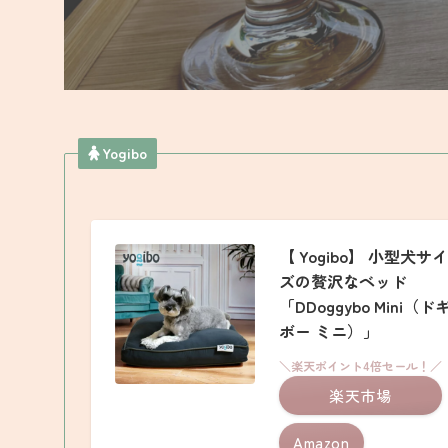
Yogibo
【 Yogibo】 小型犬サイ
ズの贅沢なベッド
「DDoggybo Mini（ド
ボー ミニ）」
＼楽天ポイント4倍セール！／
楽天市場
Amazon