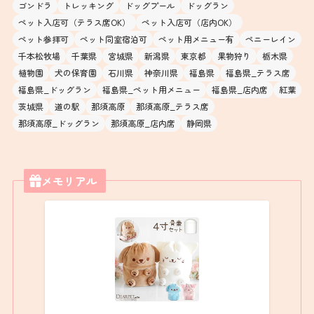
食べログ
58ロハスクラブ
FARM（果樹園/農園）
garden AUX PARADIS
アフタヌーンティー
カフェ＆レストラン
カフェ＆レストラン_関東
カフェ＆レストラン（北陸）
カフェ＆レストラン（東北）
カフェ＆レストラン（東海）
カフェ＆レストラン（関東）
コラム
ゴンドラ
トレッキング
ドッグプール
ドッグラン
ペット入店可（テラス席OK）
ペット入店可（店内OK）
ペット参拝可
ペット同室宿泊可
ペット用メニュー有
ペニーレイン
千本松牧場
千葉県
宮城県
新潟県
東京都
果物狩り
栃木県
植物園
犬の保育園
石川県
神奈川県
福島県
福島県_テラス席
福島県_ドッグラン
福島県_ペット用メニュー
福島県_店内席
紅葉
茨城県
道の駅
那須高原
那須高原_テラス席
那須高原_ドッグラン
那須高原_店内席
静岡県
メモリアル