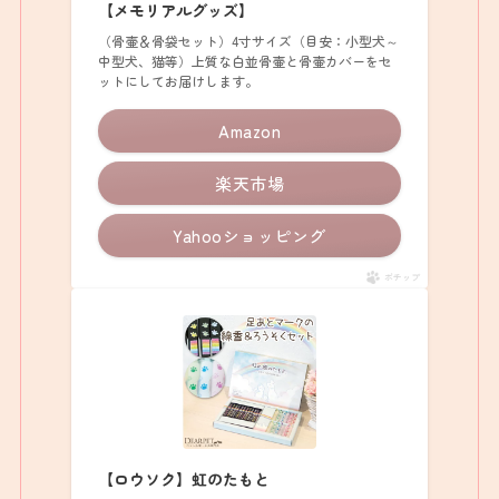
【メモリアルグッズ】
（骨壷＆骨袋セット）4寸サイズ（目安：小型犬～
中型犬、猫等）上質な白並骨壷と骨壷カバーをセ
ットにしてお届けします。
Amazon
楽天市場
Yahooショッピング
ポチップ