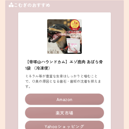
こむぎのおすすめ
【帝塚山ハウンドカム】エゾ鹿肉 あばら骨
1袋 （冷凍便）
ミネラル等が豊富な生骨はしっかりと噛むこと
で、口臭の原因となる歯石・歯垢の沈着を抑えま
す。
Amazon
楽天市場
Yahooショッピング