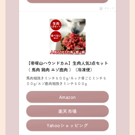
ポチップ
【帝塚山ハウンドカム】生肉人気3点セット
（ 馬肉 鶏肉 エゾ鹿肉 ）（冷凍便）
馬肉粗挽きミンチ５００g/ネック骨ごとミンチ５
００g/エゾ鹿肉粗挽きミンチ５００g
Amazon
楽天市場
Yahooショッピング