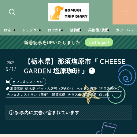
お泊り
ドッグラン
おでかけ
植物園
果樹園/農園
カフェレス
新着記事をUPいたしました
Let's go!!
【栃木県】那須塩原市『 CHEESE
2022
6/17
GARDEN 塩原珈琲 』❶
カフェ＆レストラン
那須高原
栃木県
ペット入店可（店内OK）
ペット入店可（テラス席OK）
カフェ＆レストラン（関東）
那須高原_テラス席
那須高原_店内席
記事内に広告が含まれています