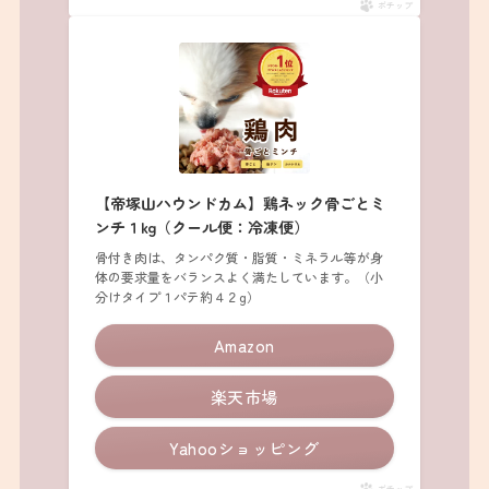
ポチップ
【帝塚山ハウンドカム】鶏ネック骨ごとミ
ンチ１kg（クール便：冷凍便）
骨付き肉は、タンパク質・脂質・ミネラル等が身
体の要求量をバランスよく満たしています。（小
分けタイプ１パテ約４２g）
Amazon
楽天市場
Yahooショッピング
ポチップ