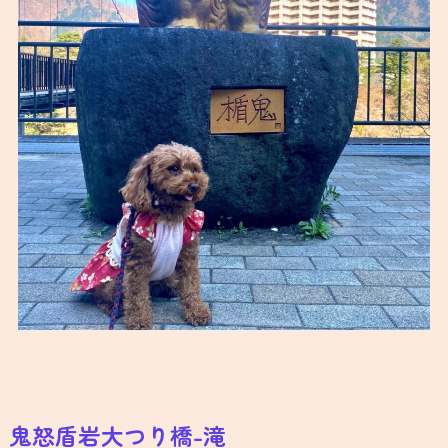
鬼怒盾岩大つり橋-滝