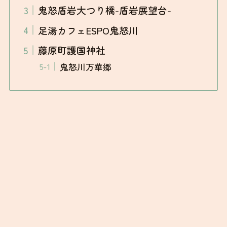
鬼怒盾岩大つり橋-盾岩展望台-
足湯カフェESPO鬼怒川
藤原町護国神社
鬼怒川万華郷