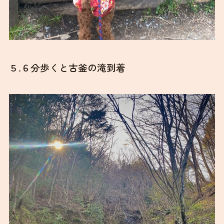
５.６分歩くと古釜の滝到着