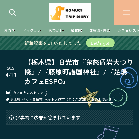
お泊り
ドッグラン
おでかけ
植物園
果樹園/農園
カフェレス
新着記事をUPいたしました
Let's go!!
【栃木県】日光市『鬼怒盾岩大つり
2022
橋』/『藤原町護国神社』/『足湯
4/11
カフェESPO』
カフェ＆レストラン
栃木県
ペット参拝可
ペット入店可（テラス席OK）
春のおでかけ
記事内に広告が含まれています