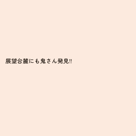
展望台麓にも鬼さん発見‼