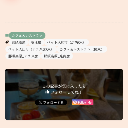
この記事が気に入ったら
フォローしてね！
Follow Me
よかったらシェアしてね！！
URLをコピーする
【栃木県】那須町『マウントジーンズ』／『山頂カフ
ェ』❷
【福島県】下郷町『大内宿』／『玉川屋』❷