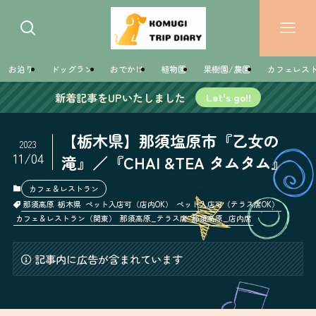
お泊り
ドッグラン
おでかけ
植物園
果樹園/農園
カフェレス
新着記事をUPいたしました
Let's go!!
【栃木県】那須塩原市『乙女の
2023
11/04
滝』／『CHAI &TEA タムタム』
カフェ＆レストラン
那須高原
栃木県
ペット入店可（店内OK）
ペット入店可（テラス席OK）
カフェ＆レストラン（関東）
那須高原_テラス席
那須高原_店内席
記事内に広告が含まれています