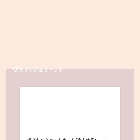
折りたたみペットカート(適応体重12kgま
で)リュックタイプ/手提げ機能付
＼楽天ポイント4倍セール！／
楽天市場
Amazon
Yahooショッピング
ポチップ