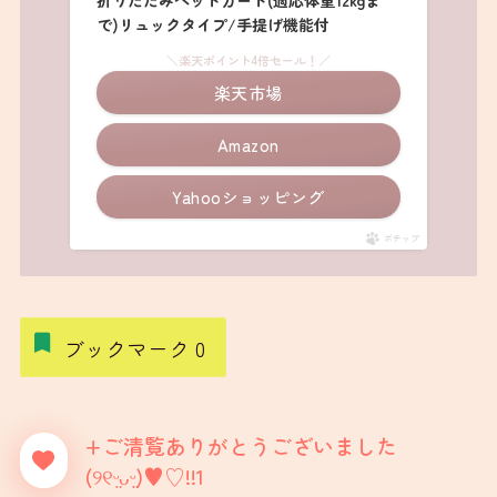
ブックマーク
0
+ご清覧ありがとうございました
(୨୧ᵕ̤ᴗᵕ̤)♥️♡!!1
カフェ＆レストラン
那須高原
栃木県
ペット入店可（店内OK）
ペット入店可（テラス席OK）
カフェ＆レストラン（関東）
那須高原_テラス席
那須高原_店内席