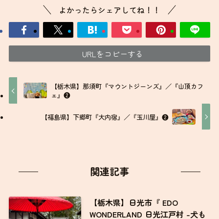
関連記事
【栃木県】日光市『 EDO
WONDERLAND 日光江戸村 -犬も
歩けば八百八町- 』❶
2026-07-07
【福島県】白河市『 南湖茶寮 白
河菓匠大黒屋 南湖店 』／『 南湖
公園 』❷
2026-06-06
【栃木県】栃木市『 天平の丘公
園 花まつり 』